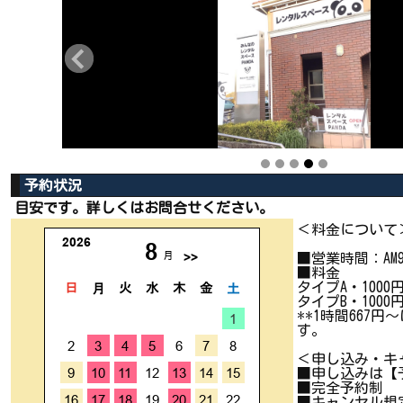
予約状況
目安です。詳しくはお問合せください。
＜料金について
■営業時間：AM
■料金
タイプA・1000
タイプB・1000
**1時間667
す。
＜申し込み・キ
■申し込みは【
■完全予約制
■キャンセル規定