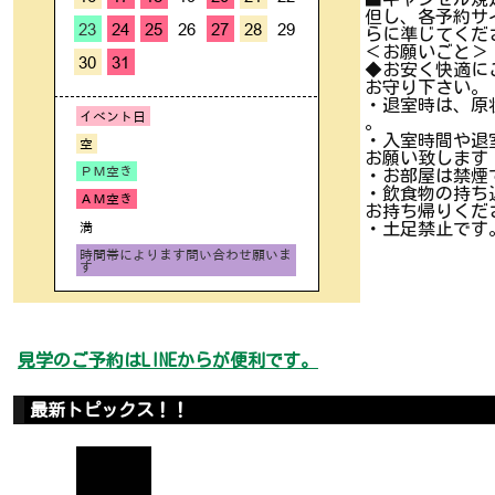
但し、各予約サ
らに準じてくだ
＜お願いごと＞
◆お安く快適に
お守り下さい。
・退室時は、原
。
・入室時間や退
お願い致します
・お部屋は禁煙
・飲食物の持ち
お持ち帰りくだ
・土足禁止です
見学のご予約はLINEからが便利です。
最新トピックス！！