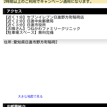
2時間以上のご利用でキャンペーン適用になります。
アクセス
【近く１分】セブンイレブン日進野方町稲荷店
【近く２分】日進中央郵便局
【近く３分】日進市役所
【お隣さん】つねかわファミリークリニック
【駐車場スペース】無料完備
住所:愛知県日進市野方町稲荷2
大きな地図で見る
お部屋紹介