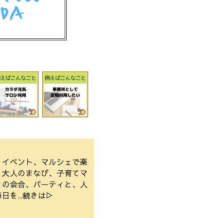
、イベント、マルシェで楽
、大人のまなび、子育てマ
との会合、パーティと、人
日を..続きは▷