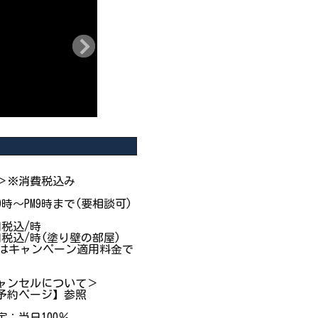
＞※消費税込み
9時～PM9時まで(要相談可)
円税込/時
円税込/時(塗り壁の部屋)
円～はキャンペーン適用料金で
ャンセルについて＞
予約ページ】参照
：当日100％